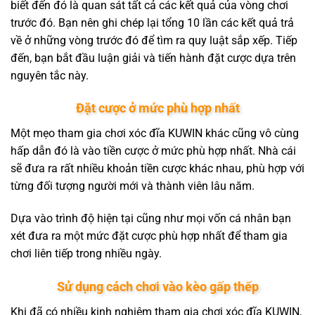
biết đến đó là quan sát tất cả các kết quả của vòng chơi
trước đó. Bạn nên ghi chép lại tổng 10 lần các kết quả trả
về ở những vòng trước đó để tìm ra quy luật sắp xếp. Tiếp
đến, bạn bắt đầu luận giải và tiến hành đặt cược dựa trên
nguyên tắc này.
Đặt cược ở mức phù hợp nhất
Một mẹo tham gia chơi xóc đĩa KUWIN khác cũng vô cùng
hấp dẫn đó là vào tiền cược ở mức phù hợp nhất. Nhà cái
sẽ đưa ra rất nhiều khoản tiền cược khác nhau, phù hợp với
từng đối tượng người mới và thành viên lâu năm.
Dựa vào trình độ hiện tại cũng như mọi vốn cá nhân bạn
xét đưa ra một mức đặt cược phù hợp nhất để tham gia
chơi liên tiếp trong nhiều ngày.
Sử dụng cách chơi vào kèo gấp thếp
Khi đã có nhiều kinh nghiệm tham gia chơi xóc đĩa KUWIN,