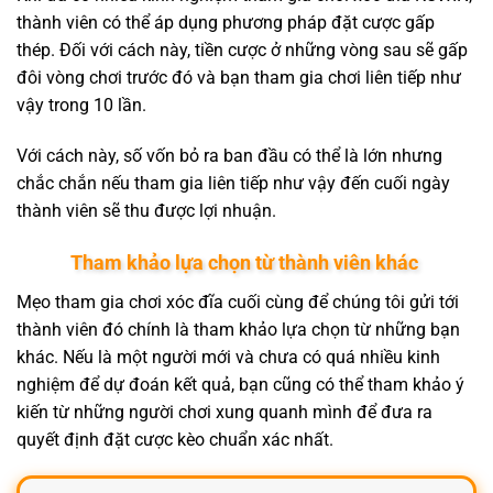
thành viên có thể áp dụng phương pháp đặt cược gấp
thép. Đối với cách này, tiền cược ở những vòng sau sẽ gấp
đôi vòng chơi trước đó và bạn tham gia chơi liên tiếp như
vậy trong 10 lần.
Với cách này, số vốn bỏ ra ban đầu có thể là lớn nhưng
chắc chắn nếu tham gia liên tiếp như vậy đến cuối ngày
thành viên sẽ thu được lợi nhuận.
Tham khảo lựa chọn từ thành viên khác
Mẹo tham gia chơi xóc đĩa cuối cùng để chúng tôi gửi tới
thành viên đó chính là tham khảo lựa chọn từ những bạn
khác. Nếu là một người mới và chưa có quá nhiều kinh
nghiệm để dự đoán kết quả, bạn cũng có thể tham khảo ý
kiến từ những người chơi xung quanh mình để đưa ra
quyết định đặt cược kèo chuẩn xác nhất.