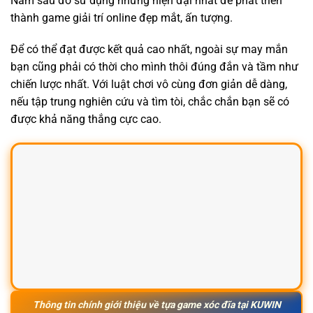
Nam sau đó sử dụng những hiện đại nhất để phát triển
thành game giải trí online đẹp mắt, ấn tượng.
Để có thể đạt được kết quả cao nhất, ngoài sự may mắn
bạn cũng phải có thời cho mình thôi đúng đắn và tầm như
chiến lược nhất. Với luật chơi vô cùng đơn giản dễ dàng,
nếu tập trung nghiên cứu và tìm tòi, chắc chắn bạn sẽ có
được khả năng thắng cực cao.
Thông tin chính giới thiệu về tựa game xóc đĩa tại KUWIN