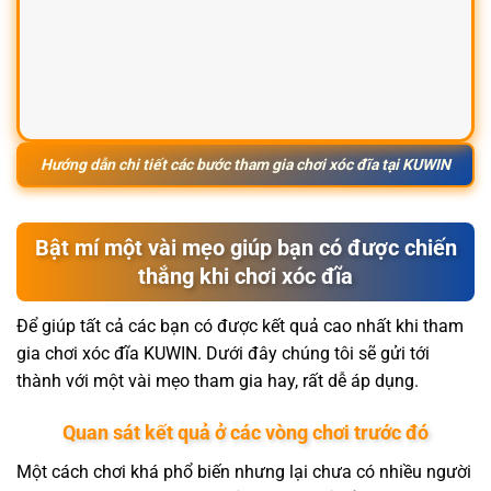
Hướng dẫn chi tiết các bước tham gia chơi xóc đĩa tại KUWIN
Bật mí một vài mẹo giúp bạn có được chiến
thắng khi chơi xóc đĩa
Để giúp tất cả các bạn có được kết quả cao nhất khi tham
gia chơi xóc đĩa KUWIN. Dưới đây chúng tôi sẽ gửi tới
thành với một vài mẹo tham gia hay, rất dễ áp dụng.
Quan sát kết quả ở các vòng chơi trước đó
Một cách chơi khá phổ biến nhưng lại chưa có nhiều người