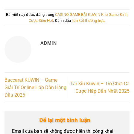
Bài viết này được đăng trong
CASINO GAME BÀI KUWIN Kho Game Đỉnh,
Cược Siêu Hot
. Đánh dấu
liên kết thường trực
.
ADMIN
Baccarat KUWIN – Game
Tài Xỉu Kuwin – Trò Chơi Cá
Giải Trí Online Hấp Dẫn Hàng
Cược Hấp Dẫn Nhất 2025
Đầu 2025
Để lại một bình luận
Email của bạn sẽ không được hiển thị công khai.