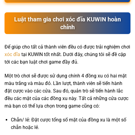
Luật tham gia chơi xóc đĩa KUWIN hoàn
chỉnh
Để giúp cho tất cả thành viên đều có được trải nghiệm chơi
xóc đĩa
tại KUWIN tốt nhất. Dưới đây, chúng tôi sẽ đề cập
tới các bạn luật chơi game đầy đủ.
Một trò chơi sẽ được sử dụng chính 4 đồng xu có hai mặt
màu trắng và màu đỏ. Lần lượt, thành viên sẽ tiến hành
đặt cược vào các cửa. Sau đó, quản trò sẽ tiến hành lắc
đều các mặt của các đồng xu này. Tất cả những cửa cược
mà bạn có thể lựa chọn trong game cũng có:
Chẵn/ lẻ: Đặt cược tổng số mặt của đồng xu là một số
chẵn hoặc lẻ.